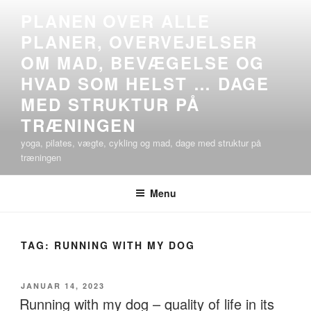
Videre
PLANEN OVER ALLE
til
PLANER, OVERVEJELSER
indhold
OM MAD, BEVÆGELSE OG
HVAD SOM HELST … DAGE
MED STRUKTUR PÅ
TRÆNINGEN
yoga, pilates, vægte, cykling og mad, dage med struktur på
træningen
Menu
TAG:
RUNNING WITH MY DOG
UDGIVET
JANUAR 14, 2023
DEN
Running with my dog – quality of life in its