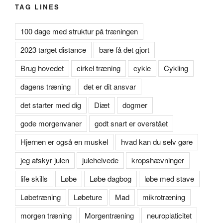
TAG LINES
100 dage med struktur på træningen
2023 target distance
bare få det gjort
Brug hovedet
cirkel træning
cykle
Cykling
dagens træning
det er dit ansvar
det starter med dig
Diæt
dogmer
gode morgenvaner
godt snart er overstået
Hjernen er også en muskel
hvad kan du selv gøre
jeg afskyr julen
julehelvede
kropshævninger
life skills
Løbe
Løbe dagbog
løbe med stave
Løbetræning
Løbeture
Mad
mikrotræning
morgen træning
Morgentræning
neuroplaticitet