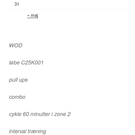
31
« maj
WOD
løbe C25K001
pull ups
combo
cykle 60 minutter i zone 2
interval træning