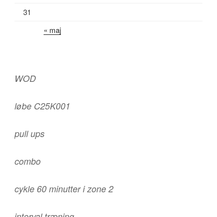
31
« maj
WOD
løbe C25K001
pull ups
combo
cykle 60 minutter i zone 2
interval træning