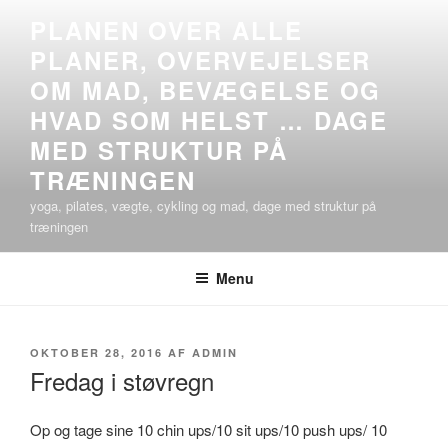
Videre
PLANEN OVER ALLE
til
PLANER, OVERVEJELSER
indhold
OM MAD, BEVÆGELSE OG
HVAD SOM HELST … DAGE
MED STRUKTUR PÅ
TRÆNINGEN
yoga, pilates, vægte, cykling og mad, dage med struktur på
træningen
Menu
UDGIVET
OKTOBER 28, 2016
AF
ADMIN
DEN
Fredag i støvregn
Op og tage sine 10 chin ups/10 sit ups/10 push ups/ 10