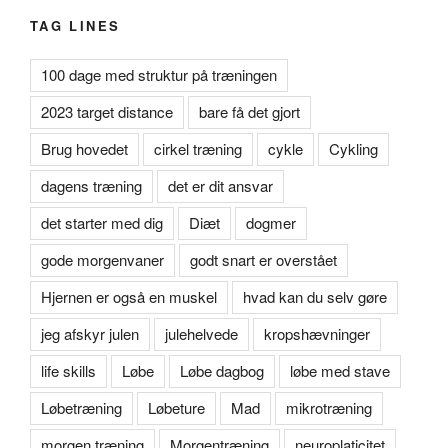
TAG LINES
100 dage med struktur på træningen
2023 target distance
bare få det gjort
Brug hovedet
cirkel træning
cykle
Cykling
dagens træning
det er dit ansvar
det starter med dig
Diæt
dogmer
gode morgenvaner
godt snart er overstået
Hjernen er også en muskel
hvad kan du selv gøre
jeg afskyr julen
julehelvede
kropshævninger
life skills
Løbe
Løbe dagbog
løbe med stave
Løbetræning
Løbeture
Mad
mikrotræning
morgen træning
Morgentræning
neuroplaticitet