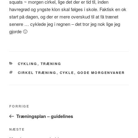
squats ~ morgen cirkel, lige det der er tid til, inden
havregrød og yngste klon skal følges i skole. Faktisk en ok
start på dagen, og der er mere overskud til at få trænet
senere … cyklede jeg i regnen – det tror jeg nok lige jeg
gjorde 🙂
KATEGORIER
CYKLING
,
TRÆNING
TAGS
CIRKEL TRÆNING
,
CYKLE
,
GODE MORGENVANER
Indlægsnavigation
Forrige
FORRIGE
indlæg
Træningsplan – guidelines
Næste
NÆSTE
indlæg