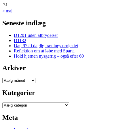
31
« maj
Seneste indlæg
D1201 uden afbrydelser
D1132
Dag 972 i daglig trænings projektet
Reflektion om at løbe med Sparta
Hold hjernen nysgerrig – også efter 60
Arkiver
Arkiver
Kategorier
Kategorier
Meta