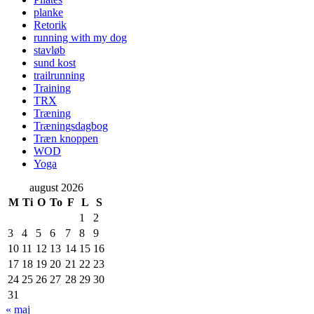
planke
Retorik
running with my dog
stavløb
sund kost
trailrunning
Training
TRX
Træning
Træningsdagbog
Træn knoppen
WOD
Yoga
august 2026
M
Ti
O
To
F
L
S
1
2
3
4
5
6
7
8
9
10
11
12
13
14
15
16
17
18
19
20
21
22
23
24
25
26
27
28
29
30
31
« maj