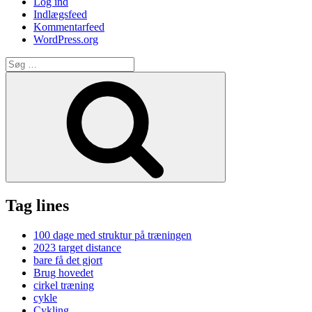
Log ind
Indlægsfeed
Kommentarfeed
WordPress.org
Søg
efter:
Søg
Tag lines
100 dage med struktur på træningen
2023 target distance
bare få det gjort
Brug hovedet
cirkel træning
cykle
Cykling