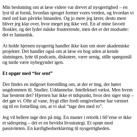
Min beslutning om at læse videre var drevet af nysgerrighed – en
lyst til at forstå, hvordan sproget former vores verden, og hvordan vi
med ord kan påvirke hinanden. Og jo mere jeg lærer, desto mere
bliver jeg klar over, hvor meget jeg ikke ved. En af mine favorit
floskler, og det lyder måske frustrerende, men det er det modsatte:
det er fantastisk.
At holde hjernen nysgerrig handler ikke kun om store akademiske
projekter. Det handler også om at læse en bog uden at kende
slutningen, lytte til podcasts, diskutere, være uenig, stille spørgsmål
og turde være nybegynder igen.
Et opgør med “for sent”
Der findes en indgroet forestilling om, at der er ting, der hører
ungdommen til. Studier. Uddannelse. Intellektuel vækst. Men hvem
har bestemt det? Hjernen har ikke et tidspunkt, hvor den siger stop –
det gør vi. Ofte af vane, frygt eller fordi omgivelserne har vænnet
sig til en fortælling om, at vi skal “tage den med ro”.
Jeg vil hellere tage den på mig. En master i retorik i 60’erne er ikke
et sidespring – det er en bevidst livsstrategi. Et oprør mod
passiviteten. En kærlighedserklæring til nysgerrigheden.