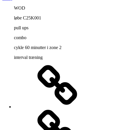
WOD
løbe C25K001
pull ups
combo
cykle 60 minutter i zone 2
interval træning
Dagens
træning
Træningsplan
–
guidelines