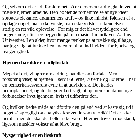
Og selvom det er lidt forblommet, så er der er en særlig glæde ved at
mærke hjernen arbejde. Den boblende fornemmelse af nye ideer,
sprogets elegance, argumenters kraft – og ikke mindst: følelsen af at
opdage noget, man ikke vidste, man ikke vidste – erkendelse er
stadig en ret vild oplevelse . For mig er det blevet tydeligere end
nogensinde, efter jeg begyndte på min master i retorik ved Aarhus
Universitet. I en alder, hvor mange tænker på at trække sig tilbage,
har jeg valgt at trække i en anden retning: ind i viden, fordybelse og
nysgerrighed.
Hjernen har ikke en udløbsdato
Meget af det, vi hører om aldring, handler om forfald. Men
forskning viser, at hjernen – selv i 60’erne, 70’erne og 80’erne – har
en bemærkelsesværdig evne til at udvikle sig. Det kaldes
neuroplasticitet, og det betyder kort sagt, at hjernen kan danne nye
forbindelser livet igennem, hvis vi udfordrer den.
Og hvilken bedre måde at udfordre den på end ved at kaste sig ud i
noget så sprogligt og analytisk krævende som retorik? Det er ikke
nemt – men det skal det heller ikke være. Hjernen trives i modstand,
ligesom muskler vokser af at blive brugt.
Nysgerrighed er en livskraft