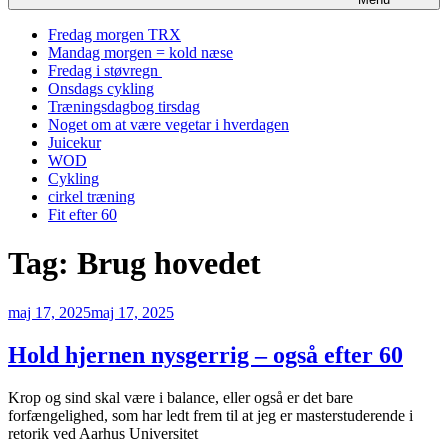
Fredag morgen TRX
Mandag morgen = kold næse
Fredag i støvregn
Onsdags cykling
Træningsdagbog tirsdag
Noget om at være vegetar i hverdagen
Juicekur
WOD
Cykling
cirkel træning
Fit efter 60
Tag:
Brug hovedet
Udgivet
maj 17, 2025
maj 17, 2025
den
Hold hjernen nysgerrig – også efter 60
Krop og sind skal være i balance, eller også er det bare
forfængelighed, som har ledt frem til at jeg er masterstuderende i
retorik ved Aarhus Universitet