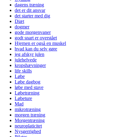
dagens træning
det er dit ansvar
det starter med dig
Diæt
dogmer
gode morgenvaner
godt snart er overstået
Hjernen er også en muskel
hvad kan du selv gøre
jeg afskyr julen
julehelvede
kropshævninger
life skills
Løbe
Løbe dagbog
løbe med stave
Løbetræning
Løbeture
Mad
mikrotræning
morgen træning
Morgentræning
neuroplaticitet
Nysgerrighed
Pilates